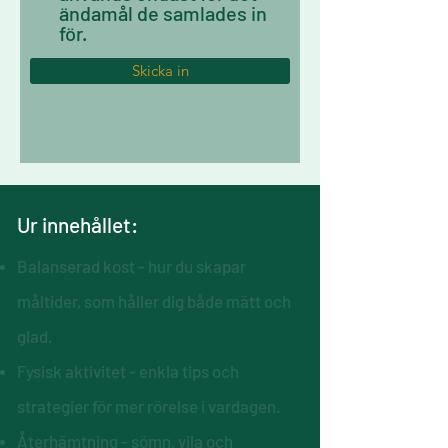
ändamål de samlades in
för.
Skicka in
Ur innehållet:
Balanserad kost - hur du skapar
måltider, som håller dig både mätt och
glad.
Fysisk aktivitet - enkla tips och
strategier för mer rörelse i vardagen.
Återhämtning - sömn, vila och