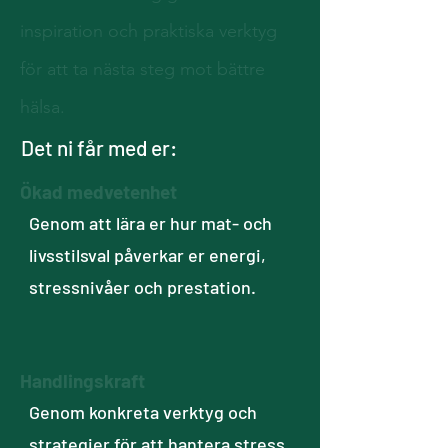
inspiration och praktiska verktyg
för att ta nästa steg mot bättre
hälsa.
Det ni får med er:
Ökad medvetenhet
Genom att lära er hur mat- och
livsstilsval påverkar er energi,
stressnivåer och prestation.
Handlingskraft
Genom konkreta verktyg och
strategier för att hantera stress