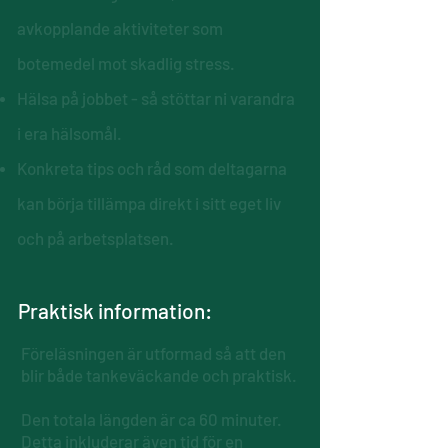
avkopplande aktiviteter som
botemedel mot skadlig stress.
Hälsa på jobbet - så stöttar ni varandra
i era hälsomål.
Konkreta tips och råd som deltagarna
kan börja tillämpa direkt i sitt eget liv
och på arbetsplatsen.
Praktisk information:
Föreläsningen är utformad så att den
blir både tankeväckande och praktisk.
Den totala längden är ca 60 minuter.
Detta inkluderar även tid för en