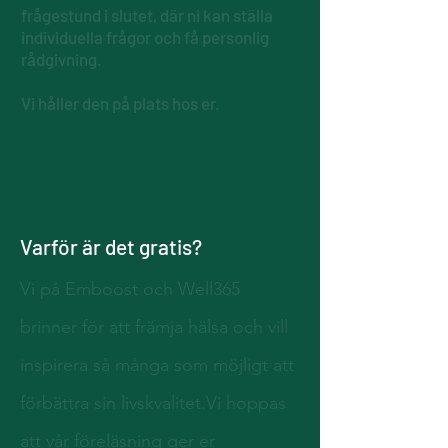
frågestund i slutet, där ni kan ställa
individuella frågor och få personlig
rådgivning.
Vi håller den på plats hos er.
Varför är det gratis?
Vi på Emboost och Well365
brinner för att främja hälsa och vill
inspirera så många som möjligt att
förbättra sin livskvalitet.
Vi hoppas
att vår föreläsning ger er