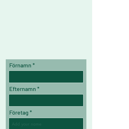
Vill du hjälpa dina medarbetare
att ta nästa steg
mot en hälsosammare livsstil?
Skicka in ditt intresseanmälan
genom att fylla i formuläret
nedan, så kontaktar vi dig för att
sätta ett datum.
Förnamn
Efternamn
Företag