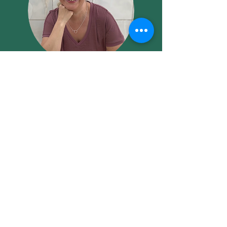
Viktoria Ahlbom, stresspedagog och
coach på Viktväktarna
Jag har min bakgrund inom IT-branschen och
driver sedan 3 år tillbaka Emboost AB med fokus
på hållbara medarbetare.
​Genom mitt arbete med Viktväktarna har jag
specialiserat mig på att kombinera kunskap om
hälsosamma kost- och sömnvanor med effektiva
metoder för stresshantering och återhämtning.