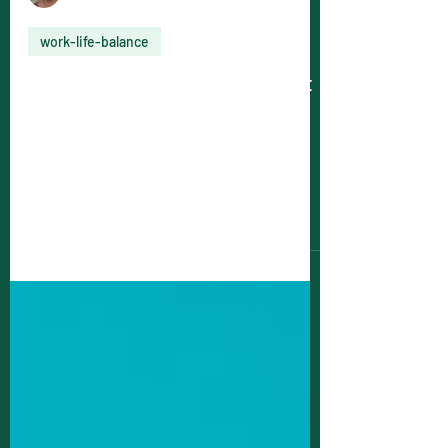
Viktoria Ahlbom
2 min läsning
work-life-balance
Är work-life-balance begreppet
dött?
Dog work-life-balance begreppet när
jobbet flyttade in i våra kök under
pandemin?