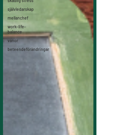
skadlig stress
självledarskap
mellanchef
work-life-
balance
vanor
beteendeförändringar