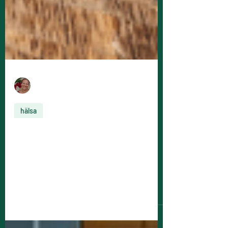
Viktoria Ahlbom
2 min läsning
hälsa
Varför är det så svårt att bygga
hälsosamma vanor?
Fem tips som hjälper dig att bygga och
upprätthålla vanor för en bättre hälsa.